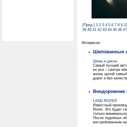
[Пред.]
1
2
3
4
5
6
7
8
9
1
39
40
41
42
43
44
45
46
47
Интересно:
Шипованные 
Шины и диски
Самый лучший авто
их все – святая об
жизнь целой семьи
дорог и без качест
Внедорожник 
LAND ROVER
Известный произво
Rover. Это будет 
только минимально
После подобных об
востребованным на