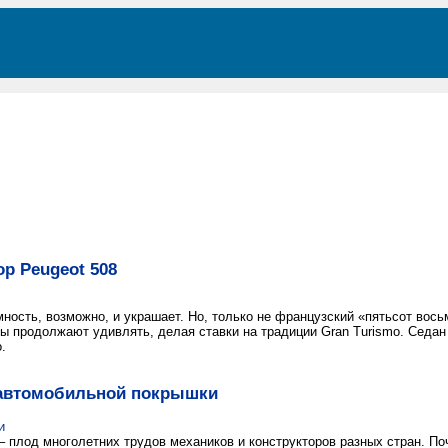
ор Peugeot 508
мность, возможно, и украшает. Но, только не французский «пятьсот вось
ы продолжают удивлять, делая ставки на традиции Gran Turismo. Седан 
.
автомобильной покрышки
и
– плод многолетних трудов механиков и конструкторов разных стран. П