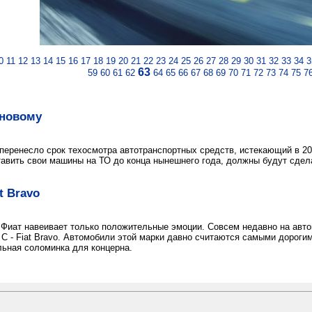
0
11
12
13
14
15
16
17
18
19
20
21
22
23
24
25
26
27
28
29
30
31
32
33
34
3
63
59
60
61
62
64
65
66
67
68
69
70
71
72
73
74
75
7
-новому
еренесло срок техосмотра автотранспортных средств, истекающий в 201
авить свои машины на ТО до конца нынешнего года, должны будут сдел
t Bravo
 Фиат навеивает только положительные эмоции. Совсем недавно на авт
С - Fiat Bravo. Автомобили этой марки давно считаются самыми дорогим
льная соломинка для концерна.