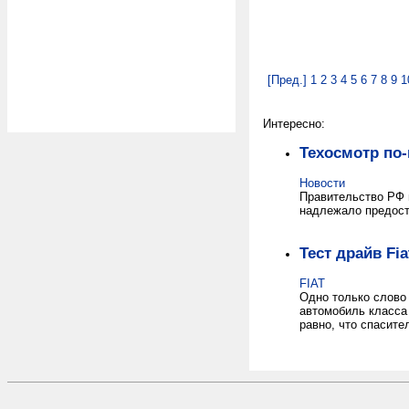
[Пред.]
1
2
3
4
5
6
7
8
9
1
Интересно:
Техосмотр по
Новости
Правительство РФ п
надлежало предост
Тест драйв Fia
FIAT
Одно только слово
автомобиль класса 
равно, что спасите