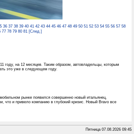
5
36
37
38
39
40
41
42
43
44
45
46
47
48
49
50
51
52
53
54
55
56
57
58
6
77
78
79
80
81
[След.]
1 году, на 12 месяцев. Таким образом, автовладельцы, которым
ать это уже в следующем году.
омобильном рынке появился совершенно новый итальянец,
и, что и привело компанию в глубокий кризис. Новый Bravo все
Пятница 07.08.2026 09:45