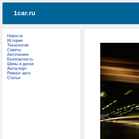
1car.ru
Новости
История
Технологии
Советы
Автотюнинг
Безопасность
Шины и диски
Автоспорт
Ремонт авто
Статьи