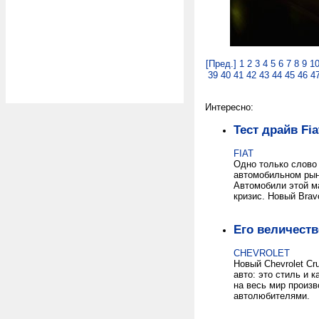
[Пред.]
1
2
3
4
5
6
7
8
9
1
39
40
41
42
43
44
45
46
4
Интересно:
Тест драйв Fia
FIAT
Одно только слово
автомобильном рынк
Автомобили этой м
кризис. Новый Brav
Его величеств
CHEVROLET
Новый Chevrolet C
авто: это стиль и 
на весь мир произв
автолюбителями.