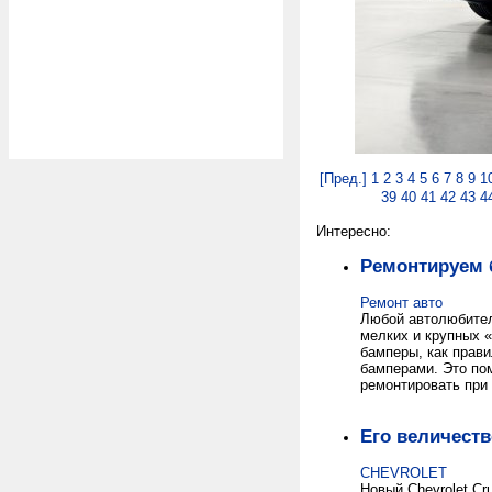
[Пред.]
1
2
3
4
5
6
7
8
9
1
39
40
41
42
43
4
Интересно:
Ремонтируем 
Ремонт авто
Любой автолюбител
мелких и крупных 
бамперы, как прав
бамперами. Это пом
ремонтировать при
Его величеств
CHEVROLET
Новый Chevrolet C