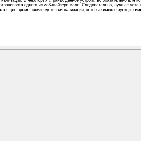
игнализации. В некоторых странах данное устройство обязательно для к
отранспорта одного иммобилайзера мало. Следовательно, лучшее устана
астоящее время производятся сигнализации, которые имеют функцию им