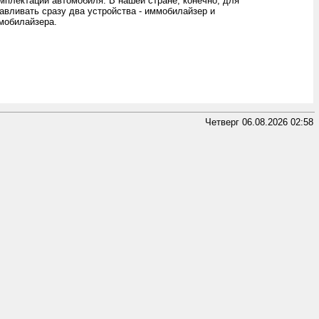
омплектации автомобиля. В нашей стране, конечно, для
вливать сразу два устройства - иммобилайзер и
мобилайзера.
Четверг 06.08.2026 02:58