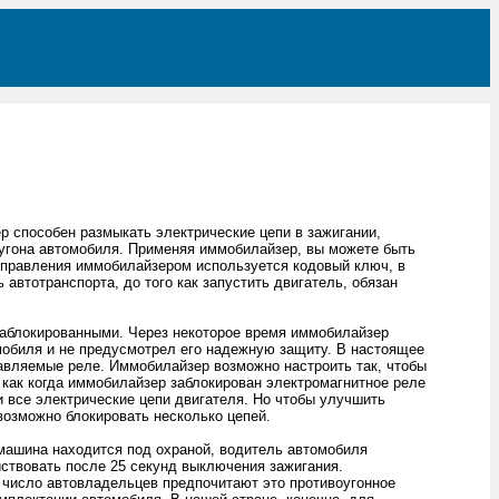
 способен размыкать электрические цепи в зажигании,
 угона автомобиля. Применяя иммобилайзер, вы можете быть
 управления иммобилайзером используется кодовый ключ, в
автотранспорта, до того как запустить двигатель, обязан
аблокированными. Через некоторое время иммобилайзер
мобиля и не предусмотрел его надежную защиту. В настоящее
вляемые реле. Иммобилайзер возможно настроить так, чтобы
 как когда иммобилайзер заблокирован электромагнитное реле
и все электрические цепи двигателя. Но чтобы улучшить
возможно блокировать несколько цепей.
машина находится под охраной, водитель автомобиля
ствовать после 25 секунд выключения зажигания.
число автовладельцев предпочитают это противоугонное