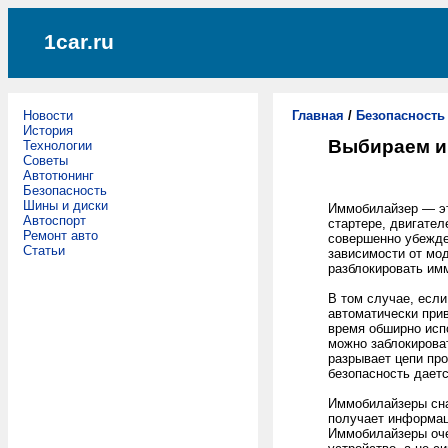
1car.ru
Новости
Главная
/
Безопасность
История
Выбираем и
Технологии
Советы
Автотюнинг
Безопасность
Шины и диски
Иммобилайзер — эт
Автоспорт
стартере, двигате
Ремонт авто
совершенно убежде
Статьи
зависимости от мод
разблокировать им
В том случае, есл
автоматически при
время обширно исп
можно заблокироват
разрывает цепи про
безопасность даетс
Иммобилайзеры сна
получает информац
Иммобилайзеры оче