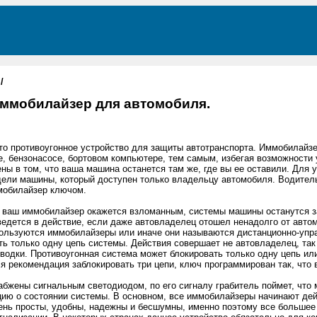
/
ммобилайзер для автомобиля.
о противоугонное устройство для защиты автотранспорта. Иммобилайзер
ле, бензонасосе, бортовом компьютере, тем самым, избегая возможности
ны в том, что ваша машина останется там же, где вы ее оставили. Для
ели машины, который доступен только владельцу автомобиля. Водитель 
мобилайзер ключом.
и ваш иммобилайзер окажется взломанным, системы машины останутся з
ведется в действие, если даже автовладелец отошел ненадолго от авто
ользуются иммобилайзеры или иначе они называются дистанционно-упра
ь только одну цепь системы. Действия совершает не автовладелец, так
водки. Противоугонная система может блокировать только одну цепь ил
я рекомендация заблокировать три цепи, ключ программирован так, что 
бжены сигнальным светодиодом, по его сигналу грабитель поймет, что 
ию о состоянии системы. В основном, все иммобилайзеры начинают дей
нь просты, удобны, надежны и бесшумны, именно поэтому все большее 