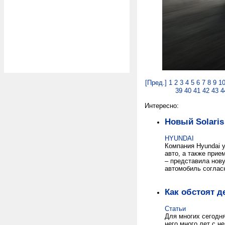
[Пред.]
1
2
3
4
5
6
7
8
9
1
39
40
41
42
43
4
Интересно:
Новый Solaris
HYUNDAI
Компания Hyundai 
авто, а также при
– представила нову
автомобиль согласн
Как обстоят д
Статьи
Для многих сегодня
него много лет с н