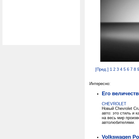
[Пред.]
1
2
3
4
5
6
7
8
Интересно:
Его величеств
CHEVROLET
Новый Chevrolet C
авто: это стиль и 
на весь мир произв
автолюбителями.
Volkswagen Po