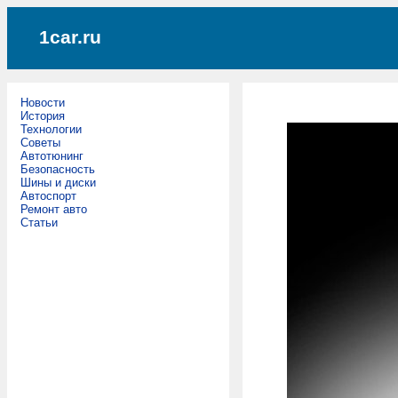
1car.ru
Новости
История
Технологии
Советы
Автотюнинг
Безопасность
Шины и диски
Автоспорт
Ремонт авто
Статьи