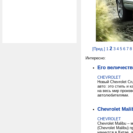
2
[Пред.]
1
3
4
5
6
7
8
Интересно:
Его величеств
CHEVROLET
Новый Chevrolet C
авто: это стиль и 
на весь мир произв
автолюбителями.
Chevrolet Mal
CHEVROLET
Chevrolet Malibu –
(Chevrolet Malibu)
начнутся в Китае, 