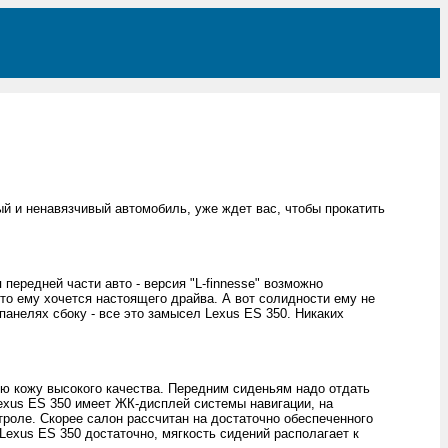
й и ненавязчивый автомобиль, уже ждет вас, чтобы прокатить
передней части авто - версия "L-finnesse" возможно
то ему хочется настоящего драйва. А вот солидности ему не
анелях сбоку - все это замысел Lexus ES 350. Никаких
ю кожу высокого качества. Передним сиденьям надо отдать
exus ES 350 имеет ЖК-дисплей системы навигации, на
роле. Скорее салон рассчитан на достаточно обеспеченного
Lexus ES 350 достаточно, мягкость сидений располагает к