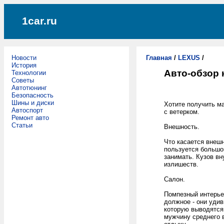
1car.ru
Новости
Главная
/
LEXUS
/
История
Авто-обзор 
Технологии
Советы
Автотюнинг
Безопасность
Шины и диски
Хотите получить м
Автоспорт
с ветерком.
Ремонт авто
Статьи
Внешность.
Что касается внешн
пользуется большой
занимать. Кузов вн
излишеств.
Салон.
Помпезный интерье
должное - они уди
которую выводятся
мужчину среднего в