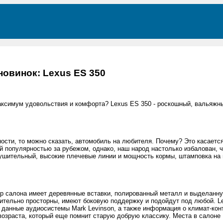
новинок: Lexus ES 350
аксимум удовольствия и комфорта? Lexus ES 350 - роскошный, вальяжны
ости, то можно сказать, автомобиль на любителя. Почему? Это касается 
 популярностью за рубежом, однако, наш народ настолько избалован, ч
ушительный, высокие плечевые линии и мощность кормы, штамповка на п
р салона имеет деревянные вставки, полированный металл и выделанну
вительно просторны, имеют боковую поддержку и подойдут под любой. L
 данные аудиосистемы Mark Levinson, а также информация о климат-конт
озраста, который еще помнит старую добрую классику. Места в салоне 