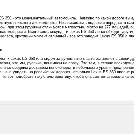
S 350 - это монументальный автомобиль. Неважно по какой дороге вы е
вствуют никакого дискомфорта. Независимость подвески передаст в са
ры, при этом пружины отличаются мягкостью. Мотор на 277 лошадей, об
пас мощности. Всего семь секунд - и Lexus ES 350 легко обходит други
 колеса, крутящий момент отличный - все это заводит Lexus ES 350 с лю
нт.
лся к Lexus ES 350 или сидел за рулем такого авто оставляет в своей 
етам, что мы, русские, понимаем не сразу. Это там, в стране восходящ
но и со средним достатком пенсионеры, и небольшого уровня предприни
 шанс увидеть на российских дорогах несколько Lexus ES 350 вполне ре
. Но вот подобрать такую альтернативу, чтобы она соответствовала каче