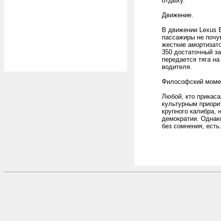
отдыху.
Движение.
В движении Lexus E
пассажиры не почу
жесткие амортизато
350 достаточный за
передается тяга на
водителя.
Философский моме
Любой, кто прикаса
культурным приорит
крупного калибра, 
демократии. Однако
без сомнения, есть