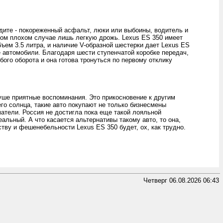
дите - покореженный асфальт, люки или выбоины, водитель и
мом плохом случае лишь легкую дрожь. Lexus ES 350 имеет
ъем 3.5 литра, и наличие V-образной шестерки дает Lexus ES
е автомобили. Благодаря шести ступенчатой коробке передач,
бого оборота и она готова тронуться по первому отклику
душе приятные воспоминания. Это прикосновение к другим
его солнца, такие авто покупают не только бизнесмены
матели. Россия не достигла пока еще такой лояльной
альный. А что касается альтернативы такому авто, то она,
ству и фешенебельности Lexus ES 350 будет, ох, как трудно.
Четверг 06.08.2026 06:43