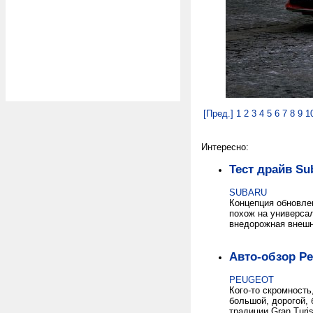
[Пред.]
1
2
3
4
5
6
7
8
9
1
Интересно:
Тест драйв Su
SUBARU
Концепция обновлен
похож на универса
внедорожная внешн
Авто-обзор Pe
PEUGEOT
Кого-то скромность
большой, дорогой, 
традиции Gran Turi