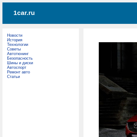
1car.ru
Новости
История
Технологии
Советы
Автотюнинг
Безопасность
Шины и диски
Автоспорт
Ремонт авто
Статьи