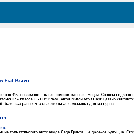
в Fiat Bravo
 слово Фиат навеивает только положительные эмоции. Совсем недавно 
втомобиль класса С - Fiat Bravo. Автомобили этой марки давно считают
й Bravo все равно, что спасительная соломинка для концерна.
нта
авто
щие тольяттинского автозавода Лада Гранта. Не далекое будущие. Скор