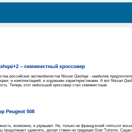
ashqai+2 – семиместный кроссовер
тва российских автомобилистов Nissan Qashqai - наиболее предпочтител
орки, и комплектацией, и ходовыми характеристиками. А вот Nissan Qa
ость. Теперь этот небольшой кроссовер стал семиместным.
ор Peugeot 508
мность, возможно, и украшает. Но, только не французский «пятьсот вось
ы продолжают удивлять, делая ставки на традиции Gran Turismo. Седан 