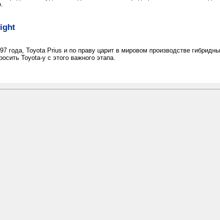
.
ight
97 года, Toyota Prius и по праву царит в мировом производстве гибридны
осить Toyota-у с этого важного этапа.