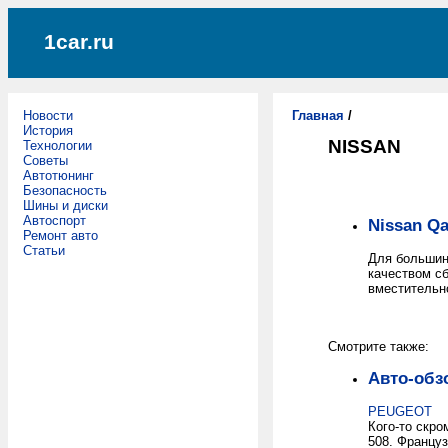
1car.ru
Новости
Главная
/
История
NISSAN
Технологии
Советы
Автотюнинг
Безопасность
Шины и диски
Автоспорт
Nissan Q
Ремонт авто
Статьи
Для большинс
качеством сб
вместительн
Смотрите также:
Авто-обз
PEUGEOT
Кого-то скро
508. Француз