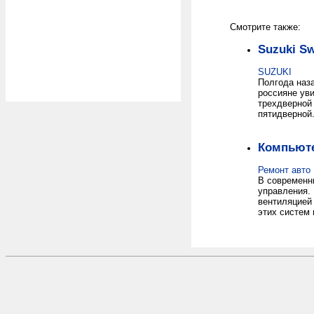
Смотрите также:
Suzuki Sw
SUZUKI
Полгода наза
россияне ув
трехдверной
пятидверной
Компьюте
Ремонт авто
В современн
управления.
вентиляцией 
этих систем