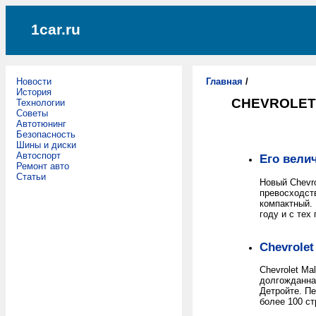
1car.ru
Новости
Главная
/
История
CHEVROLET
Технологии
Советы
Автотюнинг
Безопасность
Шины и диски
Автоспорт
Его велич
Ремонт авто
Статьи
Новый Chevr
превосходств
компактный.
году и с те
Chevrolet
Chevrolet Ma
долгожданная
Детройте. Пе
более 100 ст